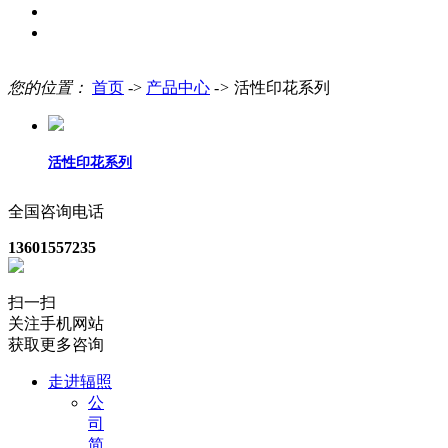
联系我们
在线留言
您的位置：
首页
->
产品中心
->
活性印花系列
活性印花系列
全国咨询电话
13601557235
扫一扫
关注手机网站
获取更多咨询
走进辐照
公
司
简