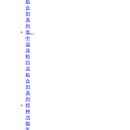
粘
合
剂
系
列
低、
中
温
涂
料
印
花
粘
合
剂
系
列
特
种
功
能
乳