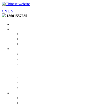
CN
EN
13601557235
首页
走进辐照
公司简介
工厂环境
荣誉资质
产品中心
仿活性涂料印花粘合剂系列
低、中温涂料印花粘合剂系列
特种功能乳液系列
胶浆乳液系列
涂层系列
分散印花增稠剂系列
涂料印花增稠剂系列
活性印花系列
新闻中心
公司动态
行业动态