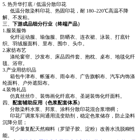
5. 热升华打底 / 低温分散印花
低温分散染料印花、热固印花，耐 180–220℃高温不降
解、不发粘。
三、
下游成品细分行业（终端产品）
1.服装服饰
化纤运动服、瑜伽服、防晒衣、连衣裙、泳装、打底针
织、羽绒服面料、里布、围巾、头巾。
2.家纺布艺
涤纶窗帘、沙发布、床品四件套、抱枕、桌布、地毯化纤
毯、浴帘。
3.产业用纺织品
箱包牛津布、帐篷布、雨伞布、广告旗帜布、汽车内饰涤
纶面料、户外遮阳布。
4.装饰礼品
仿真丝丝巾、装饰画化纤底布、圣诞装饰化纤面料。
四、
配套辅助应用（色浆配套体系）
分散染料水浆、邦浆、涂料分散印花混合浆增稠；
印花厂调浆车间通用流变助剂，稳定色浆储存，防止染料
沉降分层；
可少量复配天然糊料（罗望子胶、淀粉）改善水洗脱糊性
能。