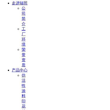
走进辐照
公
司
简
介
工
厂
环
境
荣
誉
资
质
产品中心
仿
活
性
涂
料
印
花