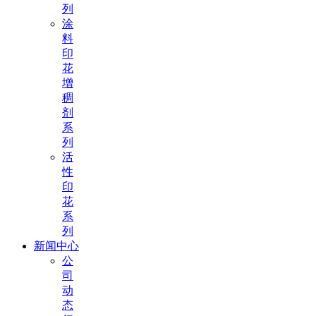
列
涂
料
印
花
增
稠
剂
系
列
活
性
印
花
系
列
新闻中心
公
司
动
态