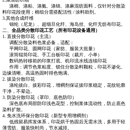
涤棉、涤粘、涤氨、涤锦、涤麻混纺面料，仅针对分散染
料印花段使用；棉组分需搭配活性 / 涂料助剂。
3.其他合成纤维
锦纶（尼龙）、超细旦化纤、海岛丝、化纤无纺布印花。
二、
全品类分散印花工艺（所有印花设备通用）
1. 直接分散印花（主流）
调配分散染料色浆必备，适配：
平网印花、圆网印花（家纺、服装大批量）
滚筒辊筒印花、手工台板印花（裁片、小单）
数码热转移前的印浆打底、机印流水线连续印花
作用：调节色浆粘度、锁住分散染料颗粒，印花不渗化、
边缘清晰、高温热固时得色饱满。
2. 拔染分散印花
涤纶拔白、拔彩印花，增稠剂保证拔印浆稳定，花纹轮廓
干净，不晕边。
3. 防染分散印花（罩印、底色防印）
深色底布局部防印浅色花型，控制浆体流动性，防止底色
染料扩散。
4. 免水洗环保分散印花（新型专用增稠剂）
低残留易挥发体系，印花烘干热固后无需水洗，多用于轻
薄雪纺、服装快时尚，节水减排。