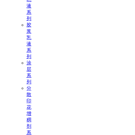
液
系
列
胶
浆
乳
液
系
列
涂
层
系
列
分
散
印
花
增
稠
剂
系