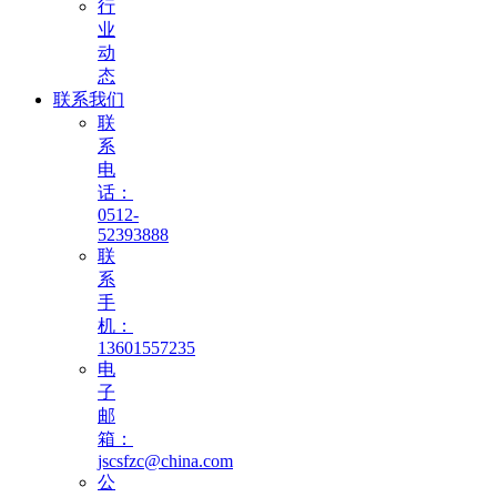
行
业
动
态
联系我们
联
系
电
话：
0512-
52393888
联
系
手
机：
13601557235
电
子
邮
箱：
jscsfzc@china.com
公